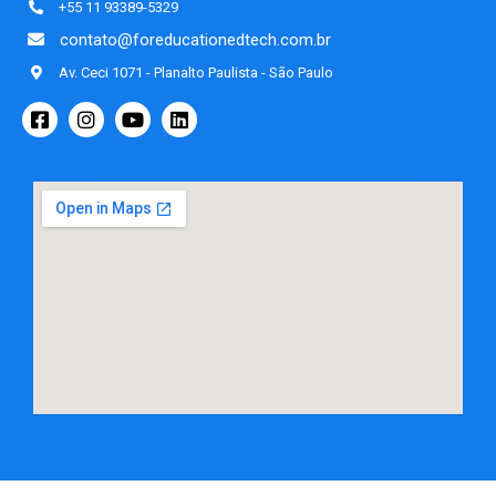
+55 11 93389-5329
contato@foreducationedtech.com.br
Av. Ceci 1071 - Planalto Paulista - São Paulo